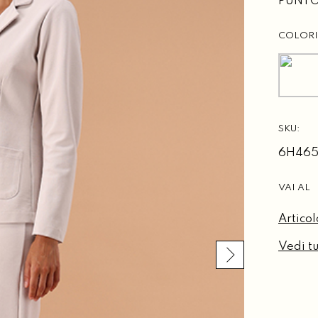
PUNTO
COLORI
SKU:
6H465
VAI AL
Artico
Vedi tu