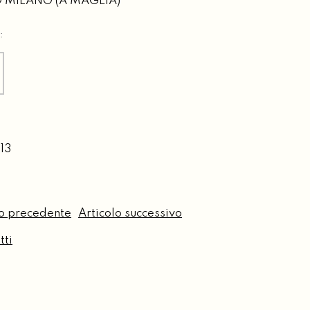
 MILANO (A MAGLIA)
:
13
lo precedente
Articolo successivo
tti